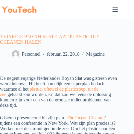
Ga
naar
de
inhoud
19-JARIGE BOYAN SLAT GAAT PLASTIC UIT
OCEANEN HALEN
Personnel
februari 22, 2018
Magazine
De negentienjarige Nederlander Boyan Slat was gisteren even
wereldnieuws. Hij heeft namelijk een superplan bedacht
waarmee al het
plastic, oftewel de plasticsoep, uit de
zee
gehaald kan worden. En dat zou wel eens de oplossing
kunnen zijn voor een van de grootste milieuproblemen van
deze tijd.
Gisteren presenteerde hij zijn plan ‘
The Ocean Cleanup
‘
tijdens een conferentie in New York. Wat zijn plan precies is?
Werken met de stromingen in de zee. Om het plastic naar één
punt te brengen, wil hij 100 kilometer lange drijvende armen