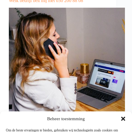
Welk bedrijf belt mij met 030 200 88 08
Beheer toestemming
Telefoontjes vanaf het nummer 030 200 88 08 zijn
Om de beste ervaringen te bieden, gebruiken wij technologieën zoals cookies om
afkomstig van Fletcher Hotels. Dit bedrijf zet