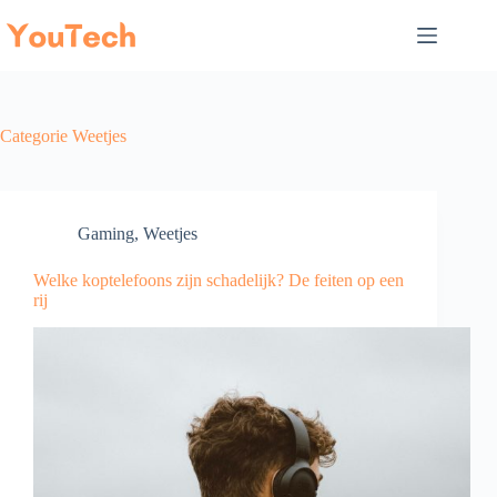
Ga
naar
de
inhoud
Categorie
Weetjes
Gaming
,
Weetjes
Welke koptelefoons zijn schadelijk? De feiten op een
rij