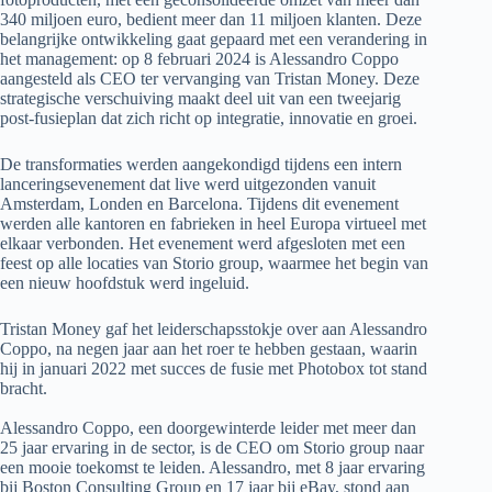
340 miljoen euro, bedient meer dan 11 miljoen klanten. Deze
belangrijke ontwikkeling gaat gepaard met een verandering in
het management: op 8 februari 2024 is Alessandro Coppo
aangesteld als CEO ter vervanging van Tristan Money. Deze
strategische verschuiving maakt deel uit van een tweejarig
post-fusieplan dat zich richt op integratie, innovatie en groei.
De transformaties werden aangekondigd tijdens een intern
lanceringsevenement dat live werd uitgezonden vanuit
Amsterdam, Londen en Barcelona. Tijdens dit evenement
werden alle kantoren en fabrieken in heel Europa virtueel met
elkaar verbonden. Het evenement werd afgesloten met een
feest op alle locaties van Storio group, waarmee het begin van
een nieuw hoofdstuk werd ingeluid.
Tristan Money gaf het leiderschapsstokje over aan Alessandro
Coppo, na negen jaar aan het roer te hebben gestaan, waarin
hij in januari 2022 met succes de fusie met Photobox tot stand
bracht.
Alessandro Coppo, een doorgewinterde leider met meer dan
25 jaar ervaring in de sector, is de CEO om Storio group naar
een mooie toekomst te leiden. Alessandro, met 8 jaar ervaring
bij Boston Consulting Group en 17 jaar bij eBay, stond aan