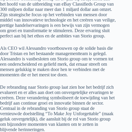
het hoofd van de uitbreiding van eBay Classifieds Group van
300 miljoen dollar naar meer dan 1 miljard dollar aan omzet.
Zijn strategische focus op het verbinden van mensen door
middel van innovatieve technologie en het creëren van veilige,
prettige handelservaringen is een bewijs van zijn vermogen
om groei en transformatie te stimuleren. Deze ervaring sluit
perfect aan bij het ethos en de ambities van Storio group.
Als CEO wil Alessandro voortbouwen op de solide basis die
door Tristan en het bestaande managementteam is gelegd.
Alessandro is vastbesloten om Storio group om te vormen tot
een onderscheidend en geliefd merk, dat ernaar streeft om
mensen gelukkig te maken door hen te verbinden met de
momenten die er het meest toe doen.
De rebranding naar Storio group laat zien hoe het bedrijf zich
evalueert en er alles aan doet om onvergetelijke ervaringen te
creëren. Deze verandering symboliseert de toewijding van het
bedrijf aan continue groei en innovatie binnen de sector.
Centraal in de rebranding van Storio group staat de
vernieuwde doelstelling “To Make Joy Unforgettable” (maak
geluk onvergetelijk), die aansluit bij de rol van Storio group
om bijzondere momenten van klanten om te zetten in
blijvende herinneringen.