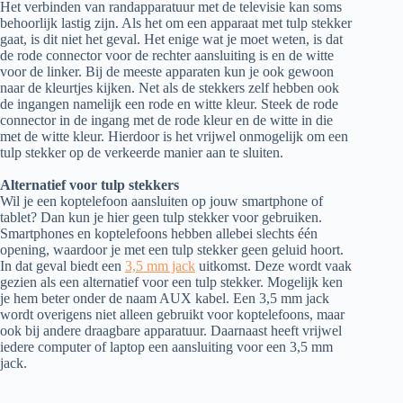
Het verbinden van randapparatuur met de televisie kan soms
behoorlijk lastig zijn. Als het om een apparaat met tulp stekker
gaat, is dit niet het geval. Het enige wat je moet weten, is dat
de rode connector voor de rechter aansluiting is en de witte
voor de linker. Bij de meeste apparaten kun je ook gewoon
naar de kleurtjes kijken. Net als de stekkers zelf hebben ook
de ingangen namelijk een rode en witte kleur. Steek de rode
connector in de ingang met de rode kleur en de witte in die
met de witte kleur. Hierdoor is het vrijwel onmogelijk om een
tulp stekker op de verkeerde manier aan te sluiten.
Alternatief voor tulp stekkers
Wil je een koptelefoon aansluiten op jouw smartphone of
tablet? Dan kun je hier geen tulp stekker voor gebruiken.
Smartphones en koptelefoons hebben allebei slechts één
opening, waardoor je met een tulp stekker geen geluid hoort.
In dat geval biedt een
3,5 mm jack
uitkomst. Deze wordt vaak
gezien als een alternatief voor een tulp stekker. Mogelijk ken
je hem beter onder de naam AUX kabel. Een 3,5 mm jack
wordt overigens niet alleen gebruikt voor koptelefoons, maar
ook bij andere draagbare apparatuur. Daarnaast heeft vrijwel
iedere computer of laptop een aansluiting voor een 3,5 mm
jack.