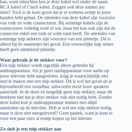
kan, want misschien ken je deze kabel wel onder de naam
RCA kabel of Cinch kabel. Zeggen ook deze namen jou
niets? Toch is de kans groot dat je er weleens eentje in jouw
handen hebt gehad. De uiteindes van deze kabel zijn voorzien
van rode en witte connectoren. Bij sommige kabels zijn de
connectoren volledig rood of wit, maar het kan ook zijn dat de
connector enkel een rode of witte rand heeft. De uiteindes van
sommige tulp stekkers zijn voorzien van een pinnetje. Dit is
alleen bij de mannetjes het geval. Een vrouwelijke tulp steker
heeft geen uitstekend pinnetje.
Waar gebruik je de stekker voor?
Een tulp stekker wordt eigenlijk alleen gebruikt bij
audioapparatuur. Als je geen randapparatuur voor audio op
jouw televisie hebt aangesloten, krijg je waarschijnlijk niet
snel te maken met een tulp stekker. Dit is wel het geval als je
bijvoorbeeld een soundbar, subwoofer en/of losse speakers
aanschaft. In de doos zit mogelijk geen tulp stekker, maar dit
betekent niet dat je deze stekker ook niet nodig hebt. Zonder
deze kabel kun je audioapparatuur immers niet altijd
aansluiten op de televisie. Heb je wel een tulp stekker nodig,
maar is deze niet meegeleverd? Geen paniek, want je kunt er
voor een paar euro al eentje kopen op het internet.
Zo sluit je een tulp stekker aan