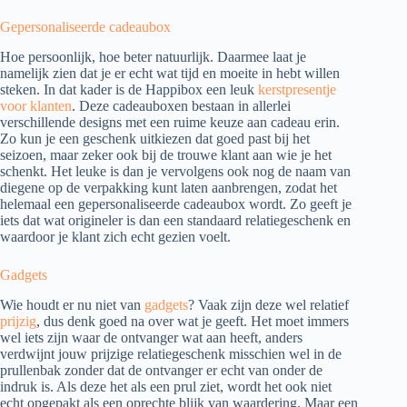
Gepersonaliseerde cadeaubox
Hoe persoonlijk, hoe beter natuurlijk. Daarmee laat je
namelijk zien dat je er echt wat tijd en moeite in hebt willen
steken. In dat kader is de Happibox een leuk
kerstpresentje
voor klanten
. Deze cadeauboxen bestaan in allerlei
verschillende designs met een ruime keuze aan cadeau erin.
Zo kun je een geschenk uitkiezen dat goed past bij het
seizoen, maar zeker ook bij de trouwe klant aan wie je het
schenkt. Het leuke is dan je vervolgens ook nog de naam van
diegene op de verpakking kunt laten aanbrengen, zodat het
helemaal een gepersonaliseerde cadeaubox wordt. Zo geeft je
iets dat wat origineler is dan een standaard relatiegeschenk en
waardoor je klant zich echt gezien voelt.
Gadgets
Wie houdt er nu niet van
gadgets
? Vaak zijn deze wel relatief
prijzig
, dus denk goed na over wat je geeft. Het moet immers
wel iets zijn waar de ontvanger wat aan heeft, anders
verdwijnt jouw prijzige relatiegeschenk misschien wel in de
prullenbak zonder dat de ontvanger er echt van onder de
indruk is. Als deze het als een prul ziet, wordt het ook niet
echt opgepakt als een oprechte blijk van waardering. Maar een