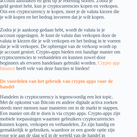
account aanmaken en geld op je rekening storten. Zodra je
geld gestort hebt, kun je cryptocurrencies kopen en verkopen.
Om een cryptocurrency te kopen, moet je de valuta kiezen die
je wilt kopen en het bedrag invoeren dat je wilt kopen.
Zodra je je aankoop gedaan hebt, wordt de valuta in je
account opgeslagen. Je kunt de valuta dan verkopen door de
valuta te kiezen die je wilt verkopen en het bedrag in te voeren
dat je wilt verkopen. De opbrengst van de verkoop wordt op
je account gestort. Crypto-apps bieden een handige manier om
cryptocurrencies te verhandelen en kunnen zowel door
beginners als ervaren handelaars gebruikt worden.
Crypto app
binance
heeft vele van deze functies te bieden!
De voordelen van het gebruik van crypto apps voor de
handel
Handelen in cryptocurrency is tegenwoordig een hot topic.
Met de opkomst van Bitcoin en andere digitale activa zoeken
steeds meer mensen naar manieren om in de markt te stappen.
Een manier om dit te doen is via crypto apps. Crypto-apps zijn
mobiele toepassingen waarmee gebruikers cryptocurrencies
kunnen kopen, verkopen en verhandelen. Ze zijn handig en
gemakkelijk te gebruiken, waardoor ze een goede optie zijn
voor wie aan de slag wil in de wereld van de handel in