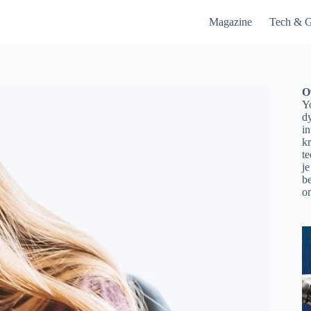
Magazine
Tech & G
O
Yo
d
in
kr
t
je
be
on