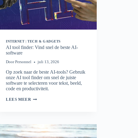
INTERNET
|
TECH & GADGETS
AI tool finder: Vind snel de beste AI-
software
Door
Personnel
juli 13, 2026
Op zoek naar de beste AI-tools? Gebruik
onze AI tool finder om snel de juiste
software te selecteren voor tekst, beeld,
code en productiviteit.
AI
LEES MEER
TOOL
FINDER:
VIND
SNEL
DE
BESTE
AI-
SOFTWARE