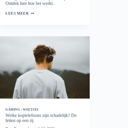
Ontdek hier hoe het werkt.
WIFI
LEES MEER
MESH
PLANNER:
BEREKEN
HOEVEEL
MESH-
PUNTEN
JE
NODIG
HEBT
GAMING
|
WEETJES
Welke koptelefoons zijn schadelijk? De
feiten op een rij