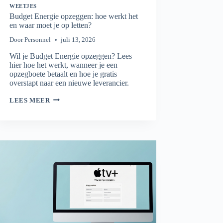
WEETJES
Budget Energie opzeggen: hoe werkt het
en waar moet je op letten?
Door
Personnel
juli 13, 2026
Wil je Budget Energie opzeggen? Lees
hier hoe het werkt, wanneer je een
opzegboete betaalt en hoe je gratis
overstapt naar een nieuwe leverancier.
BUDGET
LEES MEER
ENERGIE
OPZEGGEN:
HOE
WERKT
HET
EN
WAAR
MOET
JE
OP
LETTEN?