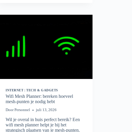
HOEVEEL
MBPS
HEB
JE
ÉCHT
NODIG?
INTERNET
|
TECH & GADGETS
Wifi Mesh Planner: bereken hoeveel
mesh-punten je nodig hebt
Door
Personnel
juli 13, 2026
Wil je overal in huis perfect bereik? Een
wifi mesh planner helpt je bij het
strategisch plaatsen van je mesh-punten.