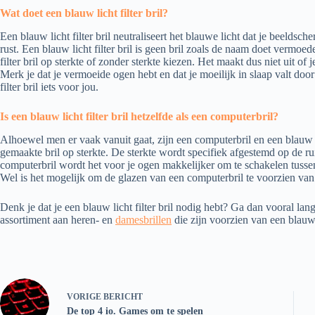
Wat doet een blauw licht filter bril?
Een blauw licht filter bril neutraliseert het blauwe licht dat je beeldsche
rust. Een blauw licht filter bril is geen bril zoals de naam doet vermoe
filter bril op sterkte of zonder sterkte kiezen. Het maakt dus niet uit o
Merk je dat je vermoeide ogen hebt en dat je moeilijk in slaap valt door
filter bril iets voor jou.
Is een blauw licht filter bril hetzelfde als een computerbril?
Alhoewel men er vaak vanuit gaat, zijn een computerbril en een blauw lic
gemaakte bril op sterkte. De sterkte wordt specifiek afgestemd op de r
computerbril wordt het voor je ogen makkelijker om te schakelen tusse
Wel is het mogelijk om de glazen van een computerbril te voorzien van e
Denk je dat je een blauw licht filter bril nodig hebt? Ga dan vooral lang
assortiment aan heren- en
damesbrillen
die zijn voorzien van een blauw l
VORIGE
BERICHT
De top 4 io. Games om te spelen