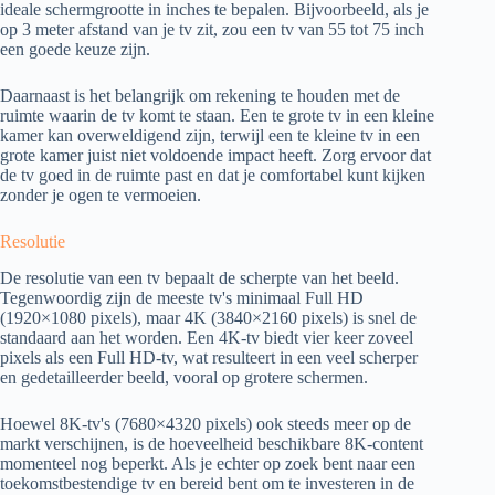
ideale schermgrootte in inches te bepalen. Bijvoorbeeld, als je
op 3 meter afstand van je tv zit, zou een tv van 55 tot 75 inch
een goede keuze zijn.
Daarnaast is het belangrijk om rekening te houden met de
ruimte waarin de tv komt te staan. Een te grote tv in een kleine
kamer kan overweldigend zijn, terwijl een te kleine tv in een
grote kamer juist niet voldoende impact heeft. Zorg ervoor dat
de tv goed in de ruimte past en dat je comfortabel kunt kijken
zonder je ogen te vermoeien.
Resolutie
De resolutie van een tv bepaalt de scherpte van het beeld.
Tegenwoordig zijn de meeste tv's minimaal Full HD
(1920×1080 pixels), maar 4K (3840×2160 pixels) is snel de
standaard aan het worden. Een 4K-tv biedt vier keer zoveel
pixels als een Full HD-tv, wat resulteert in een veel scherper
en gedetailleerder beeld, vooral op grotere schermen.
Hoewel 8K-tv's (7680×4320 pixels) ook steeds meer op de
markt verschijnen, is de hoeveelheid beschikbare 8K-content
momenteel nog beperkt. Als je echter op zoek bent naar een
toekomstbestendige tv en bereid bent om te investeren in de