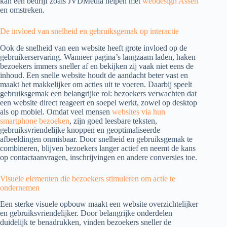
kan een bedrijf zoals JVDMedia helpen met
webdesign Assen
en omstreken.
De invloed van snelheid en gebruiksgemak op interactie
Ook de snelheid van een website heeft grote invloed op de
gebruikerservaring. Wanneer pagina’s langzaam laden, haken
bezoekers immers sneller af en bekijken zij vaak niet eens de
inhoud. Een snelle website houdt de aandacht beter vast en
maakt het makkelijker om acties uit te voeren. Daarbij speelt
gebruiksgemak een belangrijke rol: bezoekers verwachten dat
een website direct reageert en soepel werkt, zowel op desktop
als op mobiel. Omdat veel mensen
websites via hun
smartphone bezoeken
, zijn goed leesbare teksten,
gebruiksvriendelijke knoppen en geoptimaliseerde
afbeeldingen onmisbaar. Door snelheid en gebruiksgemak te
combineren, blijven bezoekers langer actief en neemt de kans
op contactaanvragen, inschrijvingen en andere conversies toe.
Visuele elementen die bezoekers stimuleren om actie te
ondernemen
Een sterke visuele opbouw maakt een website overzichtelijker
en gebruiksvriendelijker. Door belangrijke onderdelen
duidelijk te benadrukken, vinden bezoekers sneller de