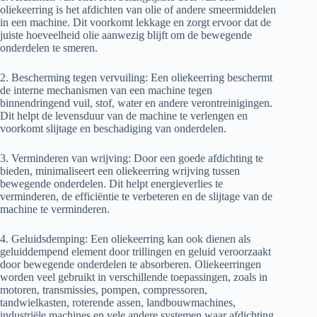
oliekeerring is het afdichten van olie of andere smeermiddelen
in een machine. Dit voorkomt lekkage en zorgt ervoor dat de
juiste hoeveelheid olie aanwezig blijft om de bewegende
onderdelen te smeren.
2. Bescherming tegen vervuiling: Een oliekeerring beschermt
de interne mechanismen van een machine tegen
binnendringend vuil, stof, water en andere verontreinigingen.
Dit helpt de levensduur van de machine te verlengen en
voorkomt slijtage en beschadiging van onderdelen.
3. Verminderen van wrijving: Door een goede afdichting te
bieden, minimaliseert een oliekeerring wrijving tussen
bewegende onderdelen. Dit helpt energieverlies te
verminderen, de efficiëntie te verbeteren en de slijtage van de
machine te verminderen.
4. Geluidsdemping: Een oliekeerring kan ook dienen als
geluiddempend element door trillingen en geluid veroorzaakt
door bewegende onderdelen te absorberen. Oliekeerringen
worden veel gebruikt in verschillende toepassingen, zoals in
motoren, transmissies, pompen, compressoren,
tandwielkasten, roterende assen, landbouwmachines,
industriële machines en vele andere systemen waar afdichting