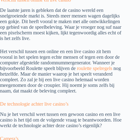
De laatste jaren is gebleken dat de casino wereld een
snelgroeiende markt is. Steeds meer mensen wagen dagelijks
een gokje. Dit heeft vooral te maken met alle ontwikkelingen
op gebied van de speelbeleving. Waar je vroeger nog suf naar
een pixelscherm moest kijken, lijkt tegenwoordig alles echt of
is het zelfs live.
Het verschil tussen een online en een live casino zit hem
vooral in het spelen tegen echte mensen of tegen een door de
computer afgestelde randomnummergenerator. Wanneer je
bijvoorbeeld Roulette speelt blijven de
roulette spelregels
nog
hetzelfde. Maar de manier waarop je het speelt veranderd
compleet. Zo zal je bij een live casino helemaal worden
meegenomen door de croupier. Hij noemt je soms zelfs bij
naam, dat maakt de beleving compleet.
De technologie achter live casino’s
Nu je het verschil weet tussen een gewoon casino en een live
casino is het tijd om de volgende vraag te beantwoorden. Hoe
werkt de technologie achter deze casino’s eigenlijk?
Camera’s