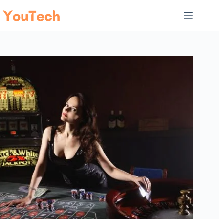
Ga
naar
de
inhoud