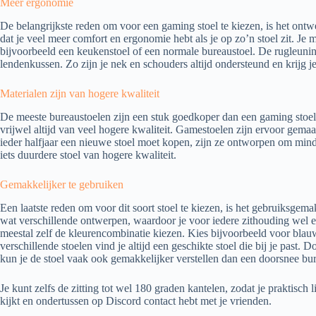
Meer ergonomie
De belangrijkste reden om voor een gaming stoel te kiezen, is het ontw
dat je veel meer comfort en ergonomie hebt als je op zo’n stoel zit. Je me
bijvoorbeeld een keukenstoel of een normale bureaustoel. De rugleuni
lendenkussen. Zo zijn je nek en schouders altijd ondersteund en krijg j
Materialen zijn van hogere kwaliteit
De meeste bureaustoelen zijn een stuk goedkoper dan een gaming stoel
vrijwel altijd van veel hogere kwaliteit. Gamestoelen zijn ervoor gem
ieder halfjaar een nieuwe stoel moet kopen, zijn ze ontworpen om minder
iets duurdere stoel van hogere kwaliteit.
Gemakkelijker te gebruiken
Een laatste reden om voor dit soort stoel te kiezen, is het gebruiksgemak. 
wat verschillende ontwerpen, waardoor je voor iedere zithouding wel 
meestal zelf de kleurencombinatie kiezen. Kies bijvoorbeeld voor blau
verschillende stoelen vind je altijd een geschikte stoel die bij je past.
kun je de stoel vaak ook gemakkelijker verstellen dan een doorsnee bur
Je kunt zelfs de zitting tot wel 180 graden kantelen, zodat je praktisch 
kijkt en ondertussen op Discord contact hebt met je vrienden.