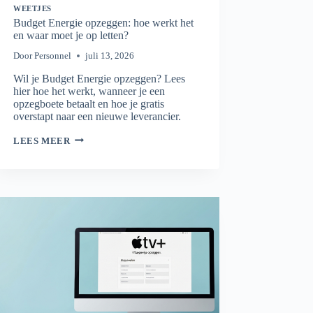
WEETJES
Budget Energie opzeggen: hoe werkt het
en waar moet je op letten?
Door
Personnel
juli 13, 2026
Wil je Budget Energie opzeggen? Lees
hier hoe het werkt, wanneer je een
opzegboete betaalt en hoe je gratis
overstapt naar een nieuwe leverancier.
BUDGET
LEES MEER
ENERGIE
OPZEGGEN:
HOE
WERKT
HET
EN
WAAR
MOET
JE
OP
LETTEN?