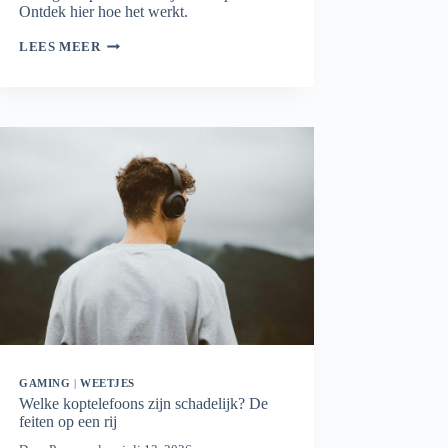
Ontdek hier hoe het werkt.
WIFI
LEES MEER
MESH
PLANNER:
BEREKEN
HOEVEEL
MESH-
PUNTEN
JE
NODIG
HEBT
GAMING
|
WEETJES
Welke koptelefoons zijn schadelijk? De
feiten op een rij