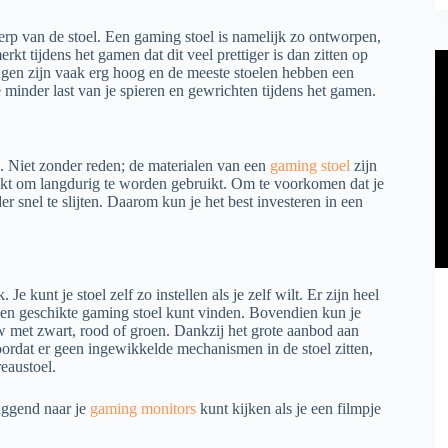
erp van de stoel. Een gaming stoel is namelijk zo ontworpen,
rkt tijdens het gamen dat dit veel prettiger is dan zitten op
ngen zijn vaak erg hoog en de meeste stoelen hebben een
e minder last van je spieren en gewrichten tijdens het gamen.
. Niet zonder reden; de materialen van een
gaming stoel
zijn
aakt om langdurig te worden gebruikt. Om te voorkomen dat je
 snel te slijten. Daarom kun je het best investeren in een
Je kunt je stoel zelf zo instellen als je zelf wilt. Er zijn heel
een geschikte gaming stoel kunt vinden. Bovendien kun je
w met zwart, rood of groen. Dankzij het grote aanbod aan
 Doordat er geen ingewikkelde mechanismen in de stoel zitten,
eaustoel.
liggend naar je
gaming monitors
kunt kijken als je een filmpje