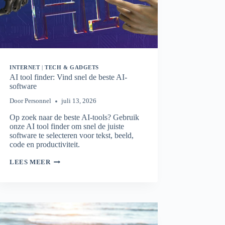
INTERNET
|
TECH & GADGETS
AI tool finder: Vind snel de beste AI-
software
Door
Personnel
juli 13, 2026
Op zoek naar de beste AI-tools? Gebruik
onze AI tool finder om snel de juiste
software te selecteren voor tekst, beeld,
code en productiviteit.
AI
LEES MEER
TOOL
FINDER:
VIND
SNEL
DE
BESTE
AI-
SOFTWARE