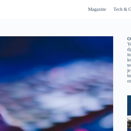
Magazine
Tech & G
O
Yo
d
in
kr
t
je
be
on