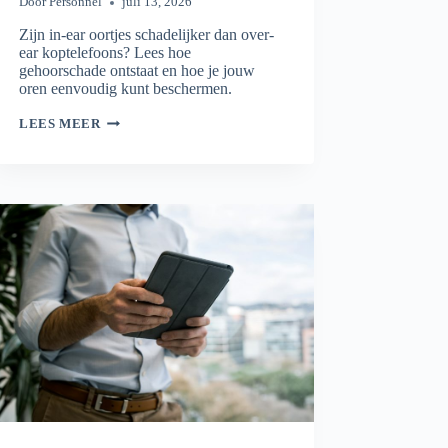
Door
Personnel
juli 13, 2026
Zijn in-ear oortjes schadelijker dan over-
ear koptelefoons? Lees hoe
gehoorschade ontstaat en hoe je jouw
oren eenvoudig kunt beschermen.
WELKE
LEES MEER
KOPTELEFOONS
ZIJN
SCHADELIJK?
DE
FEITEN
OP
EEN
RIJ