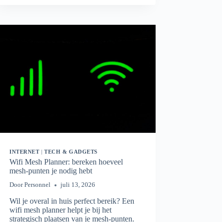
HOEVEEL
MBPS
HEB
JE
ÉCHT
NODIG?
INTERNET
|
TECH & GADGETS
Wifi Mesh Planner: bereken hoeveel
mesh-punten je nodig hebt
Door
Personnel
juli 13, 2026
Wil je overal in huis perfect bereik? Een
wifi mesh planner helpt je bij het
strategisch plaatsen van je mesh-punten.