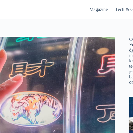
Magazine
Tech & G
O
Yo
d
in
kr
t
je
be
on