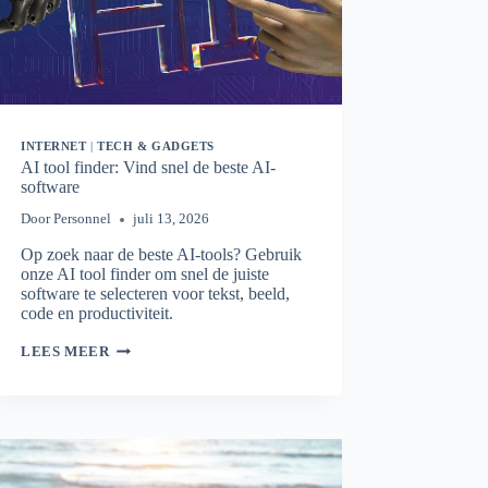
INTERNET
|
TECH & GADGETS
AI tool finder: Vind snel de beste AI-
software
Door
Personnel
juli 13, 2026
Op zoek naar de beste AI-tools? Gebruik
onze AI tool finder om snel de juiste
software te selecteren voor tekst, beeld,
code en productiviteit.
AI
LEES MEER
TOOL
FINDER:
VIND
SNEL
DE
BESTE
AI-
SOFTWARE