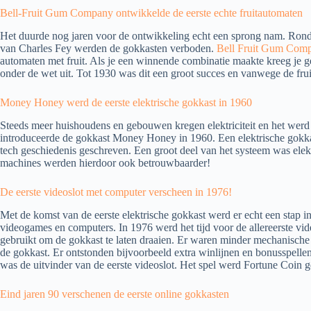
Bell-Fruit Gum Company ontwikkelde de eerste echte fruitautomaten
Het duurde nog jaren voor de ontwikkeling echt een sprong nam. Rond 
van Charles Fey werden de gokkasten verboden.
Bell Fruit Gum Com
automaten met fruit. Als je een winnende combinatie maakte kreeg je
onder de wet uit. Tot 1930 was dit een groot succes en vanwege de fr
Money Honey werd de eerste elektrische gokkast in 1960
Steeds meer huishoudens en gebouwen kregen elektriciteit en het werd 
introduceerde de gokkast Money Honey in 1960. Een elektrische gokkas
tech geschiedenis geschreven. Een groot deel van het systeem was elek
machines werden hierdoor ook betrouwbaarder!
De eerste videoslot met computer verscheen in 1976!
Met de komst van de eerste elektrische gokkast werd er echt een stap 
videogames en computers. In 1976 werd het tijd voor de allereerste vi
gebruikt om de gokkast te laten draaien. Er waren minder mechanisch
de gokkast. Er ontstonden bijvoorbeeld extra winlijnen en bonusspell
was de uitvinder van de eerste videoslot. Het spel werd Fortune Coin
Eind jaren 90 verschenen de eerste online gokkasten