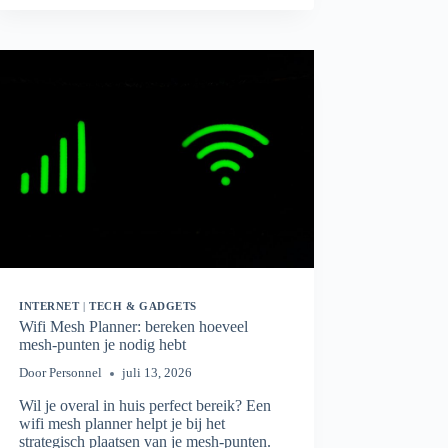
HOEVEEL
MBPS
HEB
JE
ÉCHT
NODIG?
INTERNET
|
TECH & GADGETS
Wifi Mesh Planner: bereken hoeveel
mesh-punten je nodig hebt
Door
Personnel
juli 13, 2026
Wil je overal in huis perfect bereik? Een
wifi mesh planner helpt je bij het
strategisch plaatsen van je mesh-punten.