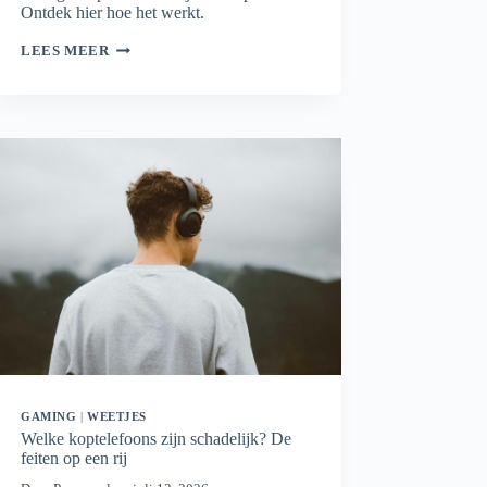
Ontdek hier hoe het werkt.
WIFI
LEES MEER
MESH
PLANNER:
BEREKEN
HOEVEEL
MESH-
PUNTEN
JE
NODIG
HEBT
GAMING
|
WEETJES
Welke koptelefoons zijn schadelijk? De
feiten op een rij