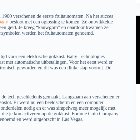
1900 verschenen de eerste fruitautomaten. Na het succes
pany
besloot met een oplossing te komen. Ze ontwikkelde
 geen geld. Je kreeg “kauwgom” en daardoor kwamen ze
uitsymbolen werden het fruitautomaten genoemd.
tijd voor een elektrische gokkast. Bally Technologies
t met automatische uitbetalingen. Voor het eerst werd er
tronisch geworden en dit was een flinke stap vooruit. De
in de tech geschiedenis gemaakt. Langzaam aan verschenen er
deoslot. Er werd nu een beeldscherm en een computer
e onderdelen nodig en er was simpelweg meer mogelijk met
en die je kon activeren op de gokkast. Fortune Coin Company
 genoemd en werd uitgebracht in Las Vegas.