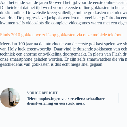
Aan het einde van de jaren 90 werd het tijd voor de eerste online casi
Dit betekent dat het tijd werd voor de eerste online gokkasten in het c
de site online. De website kreeg volledige online gokkasten met nieuwe 
van drie. De progressieve jackpots werden niet veel later geïntroduce
kwamen zelfs videoslots die complete videogames waren met een eigen 
Sinds 2010 gokken we zelfs op gokkasten via onze mobiele telefoon
Meer dan 100 jaar na de introductie van de eerste gokkast spelen we sl
van Holy luck tegenwoordig. Daar vind je duizende gokkasten van ech
techniek een enorme ontwikkeling doorgemaakt. In plaats van Flash 
onze smaartphone geladen worden. Er zijn zelfs smartwatches die via m
geschiedenis van gokkasten is dus echt mega snel gegaan.
VORIGE
BERICHT
Telecomoplossingen voor resellers: schaalbare
dienstverlening en een sterk merk