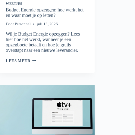
WEETJES
Budget Energie opzeggen: hoe werkt het
en waar moet je op letten?
Door
Personnel
juli 13, 2026
Wil je Budget Energie opzeggen? Lees
hier hoe het werkt, wanneer je een
opzegboete betaalt en hoe je gratis
overstapt naar een nieuwe leverancier.
BUDGET
LEES MEER
ENERGIE
OPZEGGEN:
HOE
WERKT
HET
EN
WAAR
MOET
JE
OP
LETTEN?