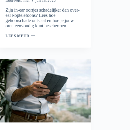
Door
Personnel
juli 13, 2026
Zijn in-ear oortjes schadelijker dan over-
ear koptelefoons? Lees hoe
gehoorschade ontstaat en hoe je jouw
oren eenvoudig kunt beschermen.
WELKE
LEES MEER
KOPTELEFOONS
ZIJN
SCHADELIJK?
DE
FEITEN
OP
EEN
RIJ