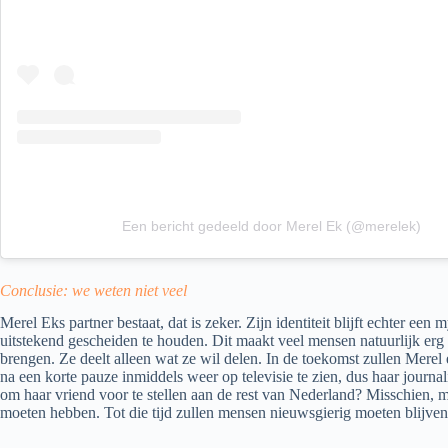
Een bericht gedeeld door Merel Ek (@merelek)
Conclusie: we weten niet veel
Merel Eks partner bestaat, dat is zeker. Zijn identiteit blijft echter ee
uitstekend gescheiden te houden. Dit maakt veel mensen natuurlijk erg n
brengen. Ze deelt alleen wat ze wil delen. In de toekomst zullen Merel 
na een korte pauze inmiddels weer op televisie te zien, dus haar journalis
om haar vriend voor te stellen aan de rest van Nederland? Misschien, m
moeten hebben. Tot die tijd zullen mensen nieuwsgierig moeten blijve