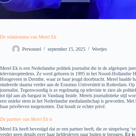
De relatiestatus van Merel Ek
Personnel
september 15, 2025
Weetjes
Merel Ek is een Nederlandse politiek journalist die in de afgelopen ja
televisieoptredens. Ze werd geboren in 1995 in het Noord-Hollandse Ho
Hoogeveen in Drenthe, waar ze haar jeugd doorbracht. Merel haalde haa
studeerde daarna verder aan de Erasmus Universiteit in Rotterdam. Op p
journalist. Tegenwoordig is ze regelmatig op televisie te zien als polit
tot tijd aan als bargast in Vandaag Inside. Merels journalistieke stijl 
een unieke stem in het Nederlandse medialandschap is geworden. Met h
haar privéleven toegenomen. Dat houdt ze echter privé.
De partner van Merel Ek is
Merel Ek heeft bevestigd dat ze een partner heeft, die ze simpelweg ‘
verder geen details over haar liefdesleven naar buiten te brengen.
Er is