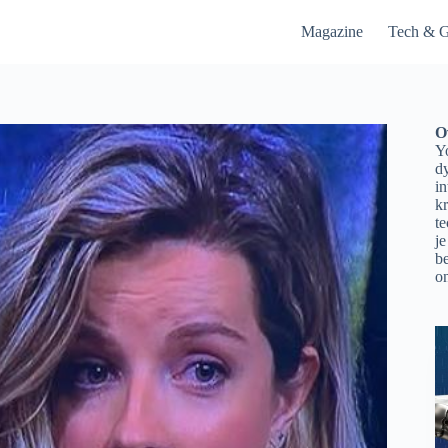
Magazine
Tech & G
O
Yo
d
in
kr
t
je
be
on