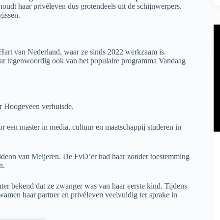
oudt haar privéleven dus grotendeels uit de schijnwerpers.
gissen.
r Hart van Nederland, waar ze sinds 2022 werkzaam is.
ar tegenwoordig ook van het populaire programma Vandaag
aar Hoogeveen verhuisde.
or een master in media, cultuur en maatschappij studeren in
ideon van Meijeren. De FvD’er had haar zonder toestemming
n.
r bekend dat ze zwanger was van haar eerste kind. Tijdens
amen haar partner en privéleven veelvuldig ter sprake in