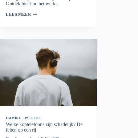
Ontdek hier hoe het werkt.
WIFI
LEES MEER
MESH
PLANNER:
BEREKEN
HOEVEEL
MESH-
PUNTEN
JE
NODIG
HEBT
GAMING
|
WEETJES
Welke koptelefoons zijn schadelijk? De
feiten op een rij