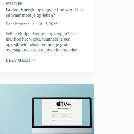
WEETJES
Budget Energie opzeggen: hoe werkt het
en waar moet je op letten?
Door
Personnel
juli 13, 2026
Wil je Budget Energie opzeggen? Lees
hier hoe het werkt, wanneer je een
opzegboete betaalt en hoe je gratis
overstapt naar een nieuwe leverancier.
BUDGET
LEES MEER
ENERGIE
OPZEGGEN:
HOE
WERKT
HET
EN
WAAR
MOET
JE
OP
LETTEN?