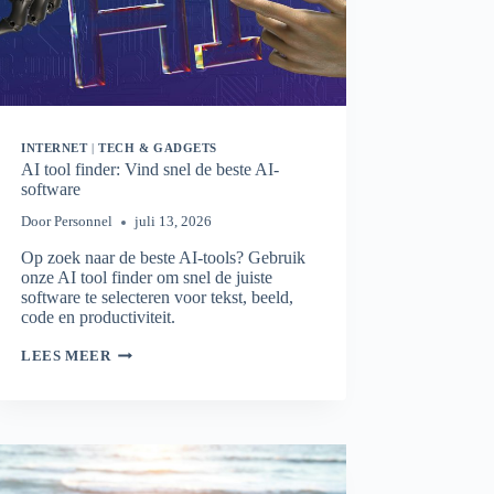
INTERNET
|
TECH & GADGETS
AI tool finder: Vind snel de beste AI-
software
Door
Personnel
juli 13, 2026
Op zoek naar de beste AI-tools? Gebruik
onze AI tool finder om snel de juiste
software te selecteren voor tekst, beeld,
code en productiviteit.
AI
LEES MEER
TOOL
FINDER:
VIND
SNEL
DE
BESTE
AI-
SOFTWARE