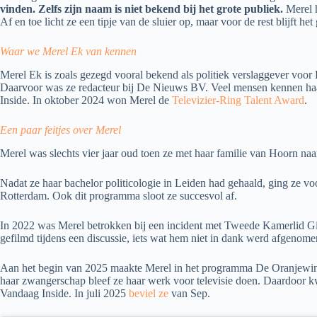
vinden. Zelfs zijn naam is niet bekend bij het grote publiek.
Merel h
Af en toe licht ze een tipje van de sluier op, maar voor de rest blijft het 
Waar we Merel Ek van kennen
Merel Ek is zoals gezegd vooral bekend als politiek verslaggever voo
Daarvoor was ze redacteur bij De Nieuws BV. Veel mensen kennen ha
Inside. In oktober 2024 won Merel de
Televizier-Ring Talent Award
.
Een paar feitjes over Merel
Merel was slechts vier jaar oud toen ze met haar familie van Hoorn n
Nadat ze haar bachelor politicologie in Leiden had gehaald, ging ze vo
Rotterdam. Ook dit programma sloot ze succesvol af.
In 2022 was Merel betrokken bij een incident met Tweede Kamerlid G
gefilmd tijdens een discussie, iets wat hem niet in dank werd afgenome
Aan het begin van 2025 maakte Merel in het programma De Oranjewinte
haar zwangerschap bleef ze haar werk voor televisie doen. Daardoor kw
Vandaag Inside. In juli 2025
beviel ze
van Sep.