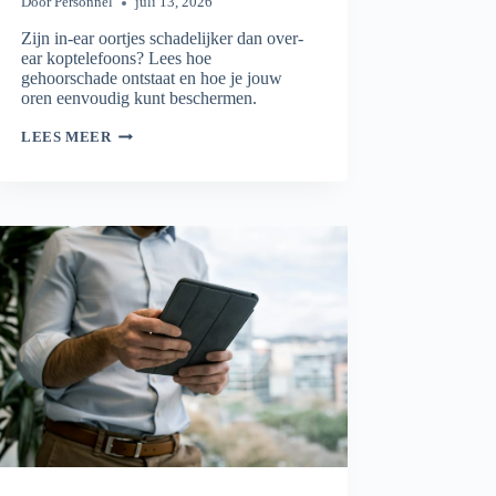
Door
Personnel
juli 13, 2026
Zijn in-ear oortjes schadelijker dan over-
ear koptelefoons? Lees hoe
gehoorschade ontstaat en hoe je jouw
oren eenvoudig kunt beschermen.
WELKE
LEES MEER
KOPTELEFOONS
ZIJN
SCHADELIJK?
DE
FEITEN
OP
EEN
RIJ