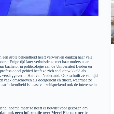
ren een grote bekendheid heeft verworven dankzij haar vele
orn. Enige tijd later verhuisde ze met haar ouders naar
r bachelor in politicologie aan de Universiteit Leiden en
rofessioneel gebied heeft ze zich snel ontwikkeld als
iek verslaggever in Hart van Nederland. Ook schuift ze van tijd
wordt vaak omschreven als doelgericht en direct, waarmee ze
aar bekendheid is haast vanzelfsprekend ook de interesse in
vriend’ noemt, maar ze heeft er bewust voor gekozen om
 dan ook geen informatie over Merel Eks partner te