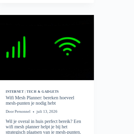
HOEVEEL
MBPS
HEB
JE
ÉCHT
NODIG?
INTERNET
|
TECH & GADGETS
Wifi Mesh Planner: bereken hoeveel
mesh-punten je nodig hebt
Door
Personnel
juli 13, 2026
Wil je overal in huis perfect bereik? Een
wifi mesh planner helpt je bij het
strategisch plaatsen van je mesh-punten.