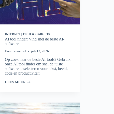
INTERNET
|
TECH & GADGETS
AI tool finder: Vind snel de beste AI-
software
Door
Personnel
juli 13, 2026
Op zoek naar de beste AI-tools? Gebruik
onze AI tool finder om snel de juiste
software te selecteren voor tekst, beeld,
code en productiviteit.
AI
LEES MEER
TOOL
FINDER:
VIND
SNEL
DE
BESTE
AI-
SOFTWARE