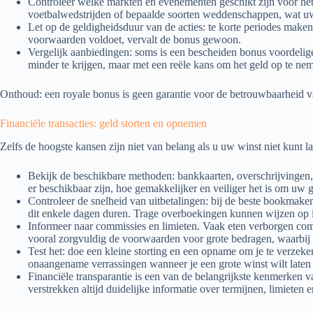
Controleer welke markten en evenementen geschikt zijn voor het
voetbalwedstrijden of bepaalde soorten weddenschappen, wat uw 
Let op de geldigheidsduur van de acties: te korte periodes maken 
voorwaarden voldoet, vervalt de bonus gewoon.
Vergelijk aanbiedingen: soms is een bescheiden bonus voordeli
minder te krijgen, maar met een reële kans om het geld op te ne
Onthoud: een royale bonus is geen garantie voor de betrouwbaarheid 
Financiële transacties: geld storten en opnemen
Zelfs de hoogste kansen zijn niet van belang als u uw winst niet kunt la
Bekijk de beschikbare methoden: bankkaarten, overschrijvingen,
er beschikbaar zijn, hoe gemakkelijker en veiliger het is om uw g
Controleer de snelheid van uitbetalingen: bij de beste bookmake
dit enkele dagen duren. Trage overboekingen kunnen wijzen op in
Informeer naar commissies en limieten. Vaak eten verborgen comm
vooral zorgvuldig de voorwaarden voor grote bedragen, waarbij 
Test het: doe een kleine storting en een opname om je te verzek
onaangename verrassingen wanneer je een grote winst wilt laten 
Financiële transparantie is een van de belangrijkste kenmerken
verstrekken altijd duidelijke informatie over termijnen, limieten e