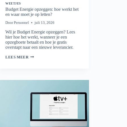
WEETJES
Budget Energie opzeggen: hoe werkt het
en waar moet je op letten?
Door
Personnel
juli 13, 2026
Wil je Budget Energie opzeggen? Lees
hier hoe het werkt, wanneer je een
opzegboete betaalt en hoe je gratis
overstapt naar een nieuwe leverancier.
BUDGET
LEES MEER
ENERGIE
OPZEGGEN:
HOE
WERKT
HET
EN
WAAR
MOET
JE
OP
LETTEN?