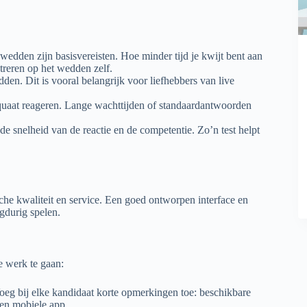
edden zijn basisvereisten. Hoe minder tijd je kwijt bent aan
ntreren op het wedden zelf.
den. Dit is vooral belangrijk voor liefhebbers van live
equaat reageren. Lange wachttijden of standaardantwoorden
de snelheid van de reactie en de competentie. Zo’n test helpt
sche kwaliteit en service. Een goed ontworpen interface en
gdurig spelen.
e werk te gaan:
 Voeg bij elke kandidaat korte opmerkingen toe: beschikbare
een mobiele app.