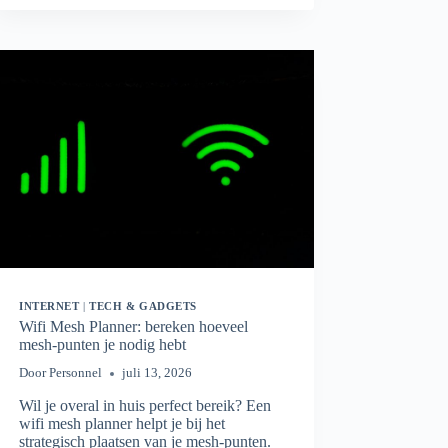
HOEVEEL
MBPS
HEB
JE
ÉCHT
NODIG?
INTERNET
|
TECH & GADGETS
Wifi Mesh Planner: bereken hoeveel
mesh-punten je nodig hebt
Door
Personnel
juli 13, 2026
Wil je overal in huis perfect bereik? Een
wifi mesh planner helpt je bij het
strategisch plaatsen van je mesh-punten.