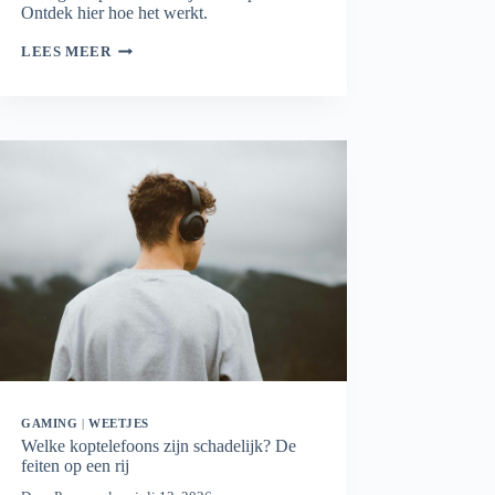
Ontdek hier hoe het werkt.
WIFI
LEES MEER
MESH
PLANNER:
BEREKEN
HOEVEEL
MESH-
PUNTEN
JE
NODIG
HEBT
GAMING
|
WEETJES
Welke koptelefoons zijn schadelijk? De
feiten op een rij