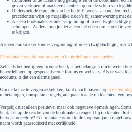
Controleer of de licentie nog geldig is en of de bookmaker echt
geven verlopen of inactieve licenties op om de schijn van legalit
Onderzoek de reputatie van het bedrijf: boetes, schandalen, rech
precedenten wijst op mogelijke risico’s bij samenwerking met de
Als een bookmaker zonder vergunning of in een twijfelachtige juri
schrappen. Anders loop je niet alleen het risico om je geld te ve
te krijgen.
Als een bookmaker zonder vergunning of in een twijfelachtige jurisdicti
De reputatie van de bookmaker en beoordelingen van spelers
Zelfs als het bedrijf een licentie heeft, is het belangrijk om te weten h
beoordelingen op gespecialiseerde forums en websites. Als er vaak kla
accounts, is dat een alarmsignaal.
Om de keuze te vergemakkelijken, kunt u zich baseren op
5 eenvoudig
uitbetalingen, transparante regels, adequate reactie op klachten, een pos
Vergelijk niet alleen positieve, maar ook negatieve opmerkingen. Soms 
licht. Let op de reactie van de bookmaker: reageert hij op klanten, lost 
beroepsprocedure? Een reputatie wordt in de loop van jaren opgebouwd
naam wordt geassocieerd met eerlijkheid.