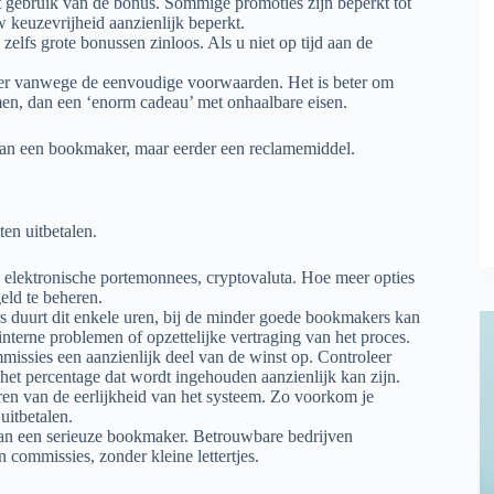
 gebruik van de bonus. Sommige promoties zijn beperkt tot
keuzevrijheid aanzienlijk beperkt.
zelfs grote bonussen zinloos. Als u niet op tijd aan de
ger vanwege de eenvoudige voorwaarden. Het is beter om
men, dan een ‘enorm cadeau’ met onhaalbare eisen.
van een bookmaker, maar eerder een reclamemiddel.
ten uitbetalen.
 elektronische portemonnees, cryptovaluta. Hoe meer opties
eld te beheren.
rs duurt dit enkele uren, bij de minder goede bookmakers kan
terne problemen of opzettelijke vertraging van het proces.
issies een aanzienlijk deel van de winst op. Controleer
het percentage dat wordt ingehouden aanzienlijk kan zijn.
eren van de eerlijkheid van het systeem. Zo voorkom je
uitbetalen.
 van een serieuze bookmaker. Betrouwbare bedrijven
n commissies, zonder kleine lettertjes.