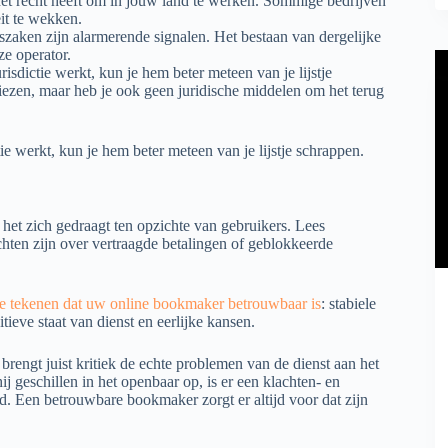
 het recht heeft om in jouw land te werken. Sommige bedrijven
eit te wekken.
tszaken zijn alarmerende signalen. Het bestaan van dergelijke
ze operator.
sdictie werkt, kun je hem beter meteen van je lijstje
rliezen, maar heb je ook geen juridische middelen om het terug
e werkt, kun je hem beter meteen van je lijstje schrappen.
oe het zich gedraagt ten opzichte van gebruikers. Lees
chten zijn over vertraagde betalingen of geblokkeerde
e tekenen dat uw online bookmaker betrouwbaar is
: stabiele
itieve staat van dienst en eerlijke kansen.
brengt juist kritiek de echte problemen van de dienst aan het
hij geschillen in het openbaar op, is er een klachten- en
. Een betrouwbare bookmaker zorgt er altijd voor dat zijn