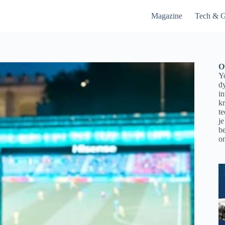
Magazine
Tech & G
O
Yo
d
in
kr
t
je
be
on