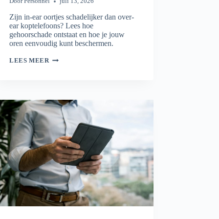
Door
Personnel
juli 13, 2026
Zijn in-ear oortjes schadelijker dan over-
ear koptelefoons? Lees hoe
gehoorschade ontstaat en hoe je jouw
oren eenvoudig kunt beschermen.
WELKE
LEES MEER
KOPTELEFOONS
ZIJN
SCHADELIJK?
DE
FEITEN
OP
EEN
RIJ