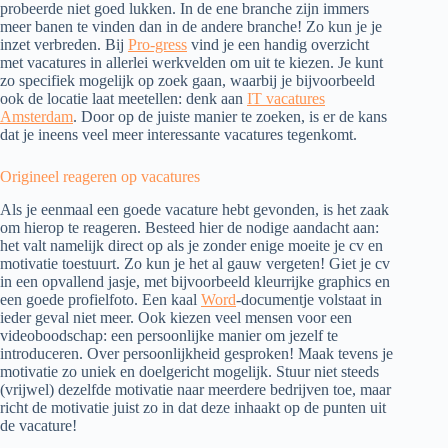
probeerde niet goed lukken. In de ene branche zijn immers
meer banen te vinden dan in de andere branche! Zo kun je je
inzet verbreden. Bij
Pro-gress
vind je een handig overzicht
met vacatures in allerlei werkvelden om uit te kiezen. Je kunt
zo specifiek mogelijk op zoek gaan, waarbij je bijvoorbeeld
ook de locatie laat meetellen: denk aan
IT vacatures
Amsterdam
. Door op de juiste manier te zoeken, is er de kans
dat je ineens veel meer interessante vacatures tegenkomt.
Origineel reageren op vacatures
Als je eenmaal een goede vacature hebt gevonden, is het zaak
om hierop te reageren. Besteed hier de nodige aandacht aan:
het valt namelijk direct op als je zonder enige moeite je cv en
motivatie toestuurt. Zo kun je het al gauw vergeten! Giet je cv
in een opvallend jasje, met bijvoorbeeld kleurrijke graphics en
een goede profielfoto. Een kaal
Word
-documentje volstaat in
ieder geval niet meer. Ook kiezen veel mensen voor een
videoboodschap: een persoonlijke manier om jezelf te
introduceren. Over persoonlijkheid gesproken! Maak tevens je
motivatie zo uniek en doelgericht mogelijk. Stuur niet steeds
(vrijwel) dezelfde motivatie naar meerdere bedrijven toe, maar
richt de motivatie juist zo in dat deze inhaakt op de punten uit
de vacature!