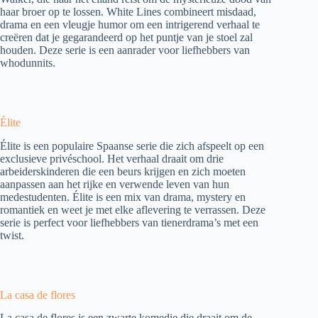
haar broer op te lossen. White Lines combineert misdaad,
drama en een vleugje humor om een intrigerend verhaal te
creëren dat je gegarandeerd op het puntje van je stoel zal
houden. Deze serie is een aanrader voor liefhebbers van
whodunnits.
Élite
Élite is een populaire Spaanse serie die zich afspeelt op een
exclusieve privéschool. Het verhaal draait om drie
arbeiderskinderen die een beurs krijgen en zich moeten
aanpassen aan het rijke en verwende leven van hun
medestudenten. Élite is een mix van drama, mystery en
romantiek en weet je met elke aflevering te verrassen. Deze
serie is perfect voor liefhebbers van tienerdrama’s met een
twist.
La casa de flores
La casa de flores is een zwarte komedie die draait om de