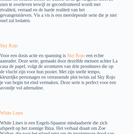
zien te overleven terwijl ze geconfronteerd wordt met
rivaliteit, verraad en de harde realiteit van het
gevangenisleven. Vis a vis is een meeslepende serie die je niet
snel zal loslaten.
Sky Rojo
Voor een dosis actie en spanning is
Sky Rojo
een echte
aanrader. Deze serie, gemaakt door dezelfde mensen achter La
casa de papel, volgt de avonturen van drie prostituees die op
de vlucht zijn voor hun pooier. Met zijn snelle tempo,
kleurrijke personages en verrassende plot twists zal Sky Rojo
je van begin tot eind vermaken. Deze serie is perfect voor een
avondje vol adrenaline.
White Lines
White Lines is een Engels-Spaanse misdaadserie die zich
afspeelt op het zonnige Ibiza. Het verhaal draait om Zoe
Walker, die naar het eiland reist om de mysterieuze dood van