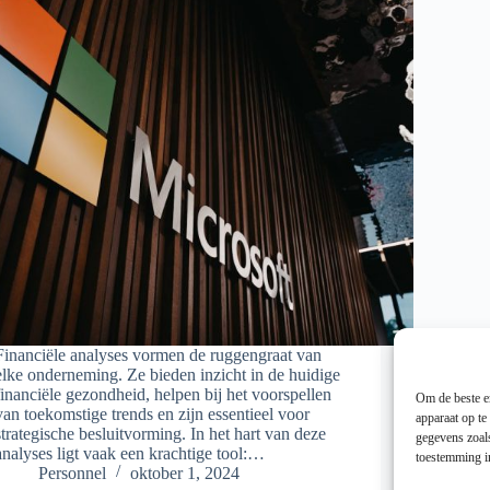
Financiële analyses vormen de ruggengraat van
elke onderneming. Ze bieden inzicht in de huidige
financiële gezondheid, helpen bij het voorspellen
Om de beste er
van toekomstige trends en zijn essentieel voor
apparaat op te
strategische besluitvorming. In het hart van deze
gegevens zoals
analyses ligt vaak een krachtige tool:…
toestemming in
Personnel
oktober 1, 2024