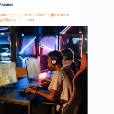
Gaming
line gaming een steeds belangrijkere rol in
gelijks leven inneemt