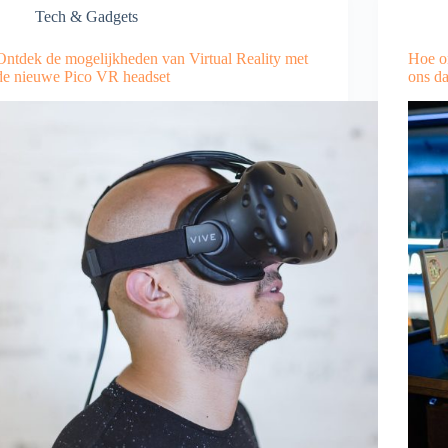
Tech & Gadgets
Ontdek de mogelijkheden van Virtual Reality met
Hoe on
de nieuwe Pico VR headset
ons da