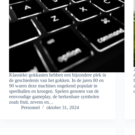
Klassieke gokkasten hebben een bijzondere plek in
de geschiedenis van het gokken. In de jaren 80 en
90 waren deze machines ongekend populair in
speelhallen en kroegen. Spelers genoten van de
eenvoudige gameplay, de herkenbare symbolen
zoals fruit, zevens en…
Personnel
oktober 31, 2024