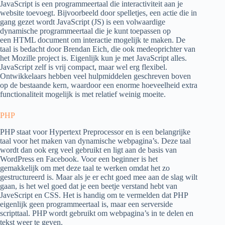
JavaScript is een programmeertaal die interactiviteit aan je
website toevoegt. Bijvoorbeeld door spelletjes, een actie die in
gang gezet wordt JavaScript (JS) is een volwaardige
dynamische programmeertaal die je kunt toepassen op
een HTML document om interactie mogelijk te maken. De
taal is bedacht door Brendan Eich, die ook medeoprichter van
het Mozille project is. Eigenlijk kun je met JavaScript alles.
JavaScript zelf is vrij compact, maar wel erg flexibel.
Ontwikkelaars hebben veel hulpmiddelen geschreven boven
op de bestaande kern, waardoor een enorme hoeveelheid extra
functionaliteit mogelijk is met relatief weinig moeite.
PHP
PHP staat voor Hypertext Preprocessor en is een belangrijke
taal voor het maken van dynamische webpagina’s. Deze taal
wordt dan ook erg veel gebruikt en ligt aan de basis van
WordPress en Facebook. Voor een beginner is het
gemakkelijk om met deze taal te werken omdat het zo
gestructureerd is. Maar als je er echt goed mee aan de slag wilt
gaan, is het wel goed dat je een beetje verstand hebt van
JaveScript en CSS. Het is handig om te vermelden dat PHP
eigenlijk geen programmeertaal is, maar een serverside
scripttaal. PHP wordt gebruikt om webpagina’s in te delen en
tekst weer te geven.