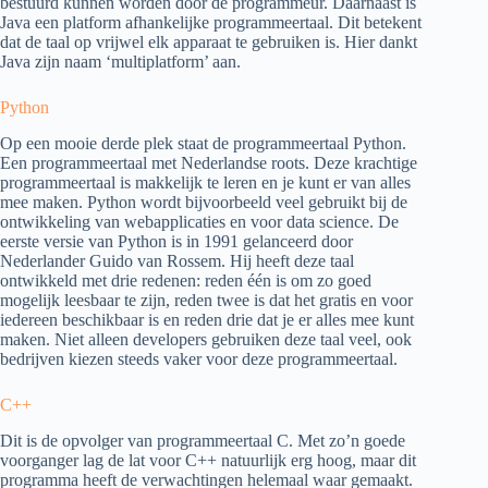
bestuurd kunnen worden door de programmeur. Daarnaast is
Java een platform afhankelijke programmeertaal. Dit betekent
dat de taal op vrijwel elk apparaat te gebruiken is. Hier dankt
Java zijn naam ‘multiplatform’ aan.
Python
Op een mooie derde plek staat de programmeertaal Python.
Een programmeertaal met Nederlandse roots. Deze krachtige
programmeertaal is makkelijk te leren en je kunt er van alles
mee maken. Python wordt bijvoorbeeld veel gebruikt bij de
ontwikkeling van webapplicaties en voor data science. De
eerste versie van Python is in 1991 gelanceerd door
Nederlander Guido van Rossem. Hij heeft deze taal
ontwikkeld met drie redenen: reden één is om zo goed
mogelijk leesbaar te zijn, reden twee is dat het gratis en voor
iedereen beschikbaar is en reden drie dat je er alles mee kunt
maken. Niet alleen developers gebruiken deze taal veel, ook
bedrijven kiezen steeds vaker voor deze programmeertaal.
C++
Dit is de opvolger van programmeertaal C. Met zo’n goede
voorganger lag de lat voor C++ natuurlijk erg hoog, maar dit
programma heeft de verwachtingen helemaal waar gemaakt.