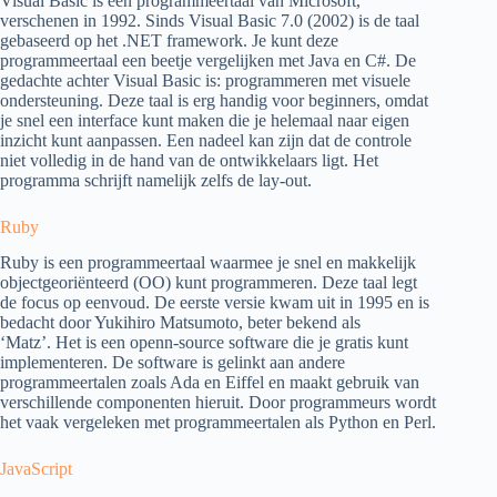
Visual Basic is een programmeertaal van Microsoft,
verschenen in 1992. Sinds Visual Basic 7.0 (2002) is de taal
gebaseerd op het .NET framework. Je kunt deze
programmeertaal een beetje vergelijken met Java en C#. De
gedachte achter Visual Basic is: programmeren met visuele
ondersteuning. Deze taal is erg handig voor beginners, omdat
je snel een interface kunt maken die je helemaal naar eigen
inzicht kunt aanpassen. Een nadeel kan zijn dat de controle
niet volledig in de hand van de ontwikkelaars ligt. Het
programma schrijft namelijk zelfs de lay-out.
Ruby
Ruby is een programmeertaal waarmee je snel en makkelijk
objectgeoriënteerd (OO) kunt programmeren. Deze taal legt
de focus op eenvoud. De eerste versie kwam uit in 1995 en is
bedacht door Yukihiro Matsumoto, beter bekend als
‘Matz’. Het is een openn-source software die je gratis kunt
implementeren. De software is gelinkt aan andere
programmeertalen zoals Ada en Eiffel en maakt gebruik van
verschillende componenten hieruit. Door programmeurs wordt
het vaak vergeleken met programmeertalen als Python en Perl.
JavaScript