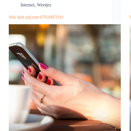
Internet
,
Weetjes
Wie belt mij met 0702007031