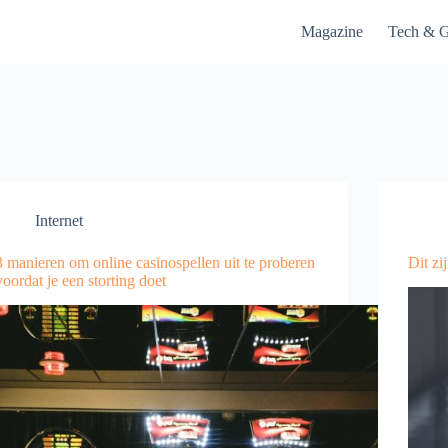
Magazine
Tech & G
Internet
3 manieren om online casinospellen uit te proberen
Dit zi
voordat je een storting doet