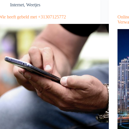
Internet
,
Weetjes
Wie heeft gebeld met +31307125772
Online
Verwa