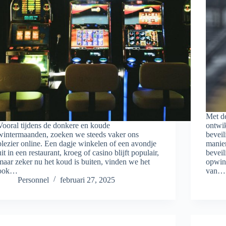
Met d
Vooral tijdens de donkere en koude
ontwi
wintermaanden, zoeken we steeds vaker ons
beveil
plezier online. Een dagje winkelen of een avondje
manie
uit in een restaurant, kroeg of casino blijft populair,
beveil
maar zeker nu het koud is buiten, vinden we het
opwin
ook…
van…
Personnel
februari 27, 2025