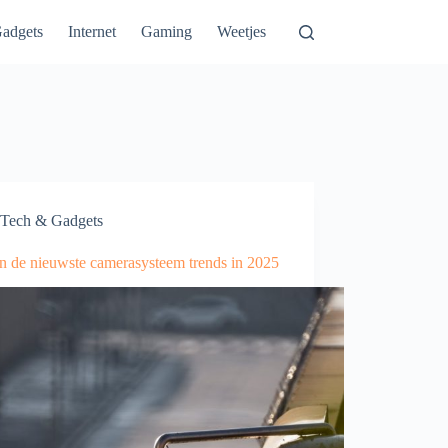
adgets
Internet
Gaming
Weetjes
Tech & Gadgets
jn de nieuwste camerasysteem trends in 2025